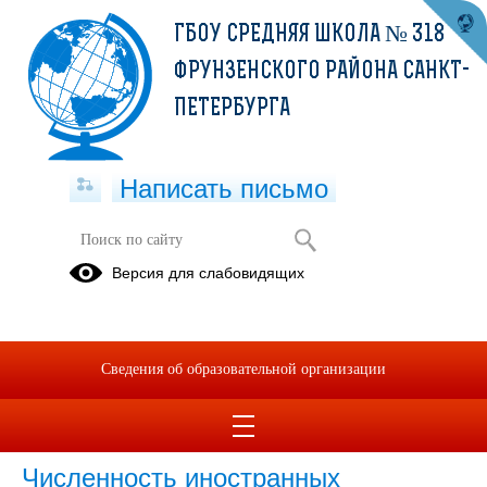
ГБОУ СРЕДНЯЯ ШКОЛА № 318
ФРУНЗЕНСКОГО РАЙОНА САНКТ-
ПЕТЕРБУРГА
Написать письмо
Версия для слабовидящих
Численность иностранных
обучающихся по основным и
дополнительным образовательным
программам
Сведения об образовательной организации
нет
Численность иностранных