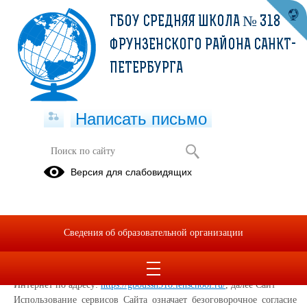
ГБОУ СРЕДНЯЯ ШКОЛА № 318
ФРУНЗЕНСКОГО РАЙОНА САНКТ-
ПЕТЕРБУРГА
Написать письмо
Политика конфиденциальности
Версия для слабовидящих
Настоящая Политика конфиденциальности (далее – Политика
конфиденциальности) персональных данных Государственное
бюджетное общеобразовательное учреждение средняя
Сведения об образовательной организации
общеобразовательная школа № 318 с углублённым изучением
итальянского языка Фрунзенского района Санкт-Петербурга, (далее
– Администрация Сайта) применяется при использовании в сети
Интернет по адресу:
https://gboussh318.lenschool.ru/
, далее Сайт
Использование сервисов Сайта означает безоговорочное согласие