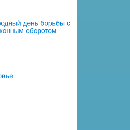
родный день борьбы с
аконным оборотом
овье