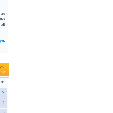
ным
ных
pdf
уть
ль
вс
5
12