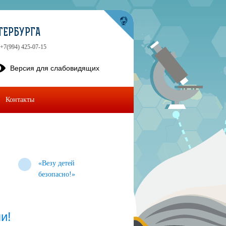
ТЕРБУРГА
 +7(994) 425-07-15
Версия для слабовидящих
Контакты
«Везу детей
безопасно!»
и!