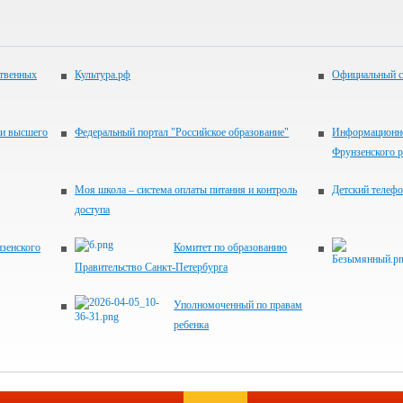
ственных
Культура.рф
Официальный с
 и высшего
Федеральный портал "Российское образование"
Информационно
Фрунзенского р
Моя школа – система оплаты питания и контроль
Детский телефо
доступа
зенского
Комитет по образованию
Правительство Санкт‑Петербурга
Уполномоченный по правам
ребенка