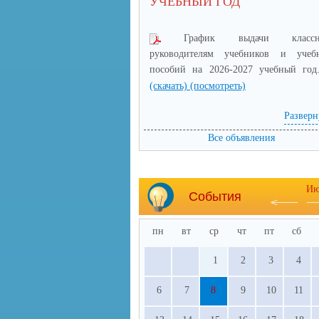
УЧЕБНЫЙ ГОД
График выдачи класс
руководителям учебников и учеб
пособий на 2026-2027 учебный год.
(скачать)
(посмотреть)
Разверн
Все объявления
Ию
События
пн
вт
ср
чт
пт
сб
1
2
3
4
6
7
8
9
10
11