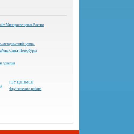
айт Минпросвещения России
-методический центр»
айона Санкт-Петербурга
н доверия
ГБУ ЦППМСП
Фрунзенского района