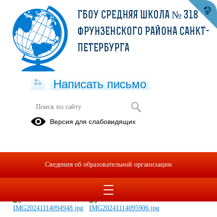
ГБОУ СРЕДНЯЯ ШКОЛА № 318
ФРУНЗЕНСКОГО РАЙОНА САНКТ-
ПЕТЕРБУРГА
Написать письмо
Самый лучший класс "В рамках
Версия для слабовидящих
недели здорового питания"
15.11.2024
Сведения об образовательной организации